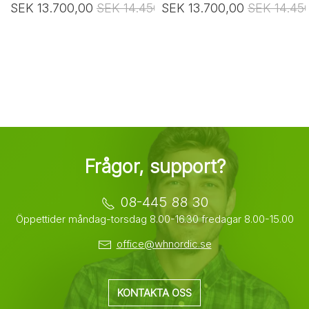
SEK 13.700,00
SEK 14.450,00
SEK 13.700,00
SEK 14.45
Frågor, support?
08-445 88 30
Öppettider måndag-torsdag 8.00-16.30 fredagar 8.00-15.00
office@whnordic.se
KONTAKTA OSS