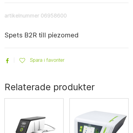
artikelnummer
06958600
Spets B2R till piezomed
Spara i favoriter
Relaterade produkter