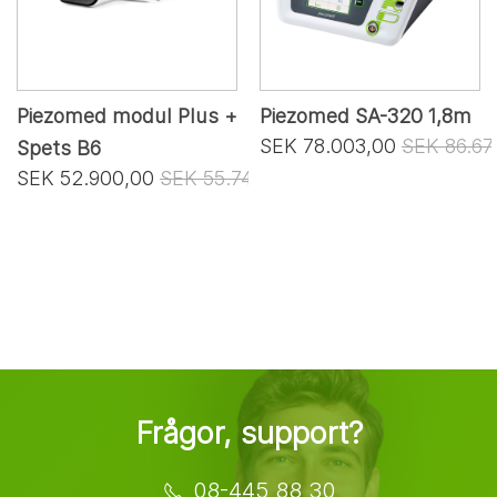
Piezomed modul Plus +
Piezomed SA-320 1,8m
SEK 78.003,00
SEK 86.67
Spets B6
SEK 52.900,00
SEK 55.740,00
Frågor, support?
08-445 88 30